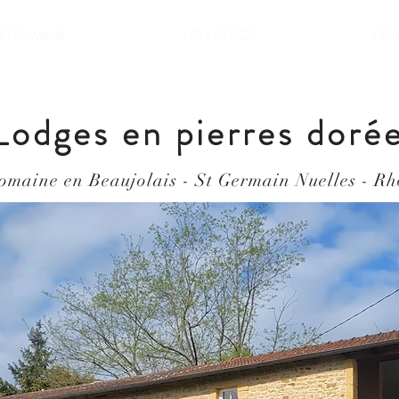
E DOMAINE
LES LODGES
CON
Lodges en pierres doré
omaine en Beaujolais - St Germain Nuelles - R