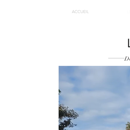
ACCUEIL
L
D