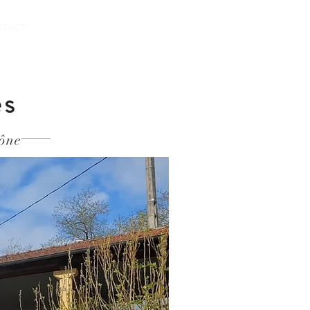
TACT
es
hône